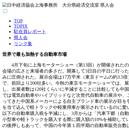
TOP
TOPIX
駐在員レポート
県人会
リンク集
世界で最も加熱する自動車市場
4月下旬に上海モーターショー（第13回）が開催されたの
会場の広さと来場者の多さだ。開幕して3日目の平日に行っ
みに圧倒された。展示会場は17万平米（東京ドームの約3.5倍）
で、前回より200社多い。今秋の東京モーターショーでは、展
し、出展者数は120社くらいに半減することに比較しても中
では電気自動車やハイブリッドなど次世代自動車の展示や、
ってきた中国系メーカーによる自主ブランド車の展示が目を
を当て込んで軽トラックや軽乗用車が展示されているのに驚いた
以下の自動車購入税を半減にし、3月からは「汽車下郷（自
小型車や軽トラックを購入する際に購入額の10%を補助して
の後押しもあって、中国の今年第１四半期の自動車販売台数は