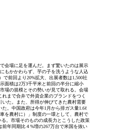
で会場に足を運んだ。まず驚いたのは展示
たにもかかわらず、芋の子を洗うような人込
で前回より20%拡大、出展者数は1,500社
示面積は2万3千平米と前回の半分に縮小
国市場の規模とその勢いが見て取れる。会場
これまで合弁で外資企業のブランドをつく
引いた。また、所得が伸びてきた農村需要
。中国政府は今年1月から排ガス量1.6ℓ
動車を農村に）」制度の一環として、農村で
いる。市場そのものの成長力とこうした政策
前年同期比４%増の267万台で米国を抜い